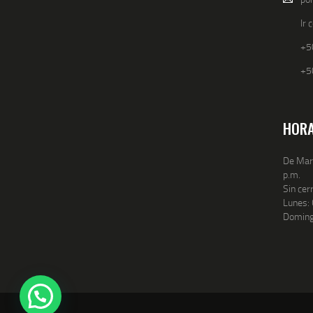
Ir
+5
+5
HORA
De Mart
p.m.
Sin cer
Lunes: 
Doming