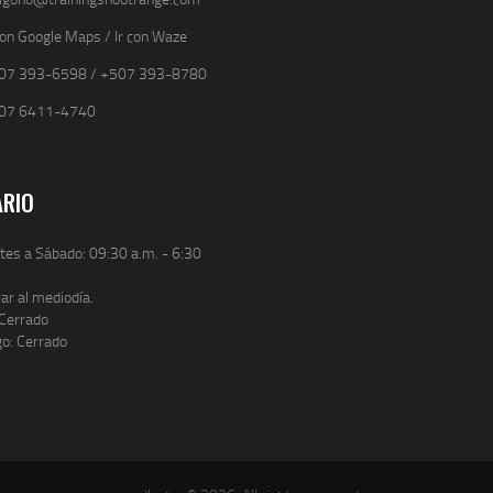
 con Google Maps
/
Ir con Waze
07 393-6598
/
+507 393-8780
07 6411-4740
RIO
es a Sábado: 09:30 a.m. - 6:30
rar al mediodía.
Cerrado
o: Cerrado