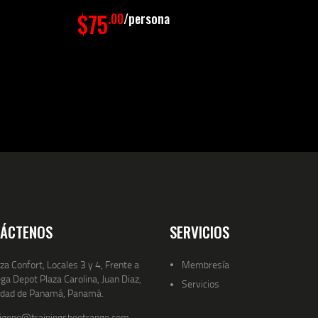
$75
.00
persona
ÁCTENOS
SERVICIOS
za Confort, Locales 3 y 4, Frente a
Membresía
a Depot Plaza Carolina, Juan Diaz,
Servicios
udad de Panamá, Panamá.
ligono@trainingshootrange.com